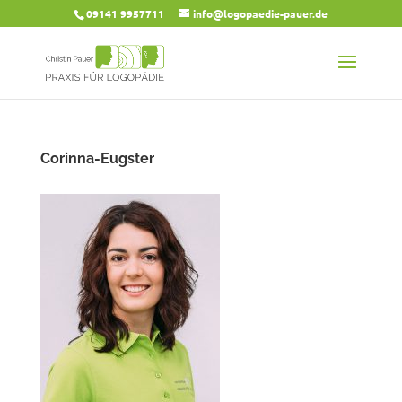
09141 9957711
info@logopaedie-pauer.de
Corinna-Eugster