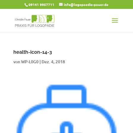
09141 9957711
info@logopaedie-pauer.de
health-icon-14-3
von
WP-L0G0
|
Dez. 4, 2018