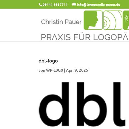
09141 9957711
info@logopaedie-pauer.de
dbl-logo
von
WP-L0G0
|
Apr. 9, 2025